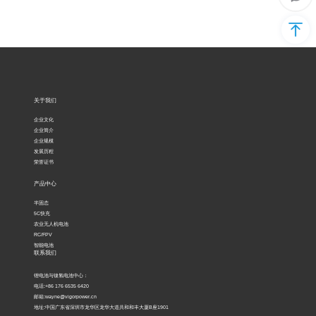
653
5
642
关于我们
0
企业文化
企业简介
企业规模
发展历程
邮
荣誉证书
产品中心
箱：
半固态
way
5C快充
农业无人机电池
RC/FPV
ne@
智能电池
联系我们
vigor
锂电池与镍氢电池中心：
电话:+86 176 6535 6420
邮箱:wayne@vigorpower.cn
pow
地址:中国广东省深圳市龙华区龙华大道共和和丰大厦B座1901