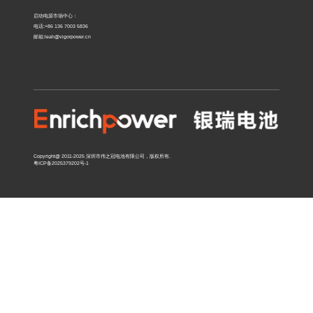
er.cn
启动电源市场中心：
电话:+86 136 7003 5836
邮箱:leah@vigorpower.cn
启
动
电
源
市
场
中
Copyright@ 2011-2025 深圳市伟之冠电池有限公司，版权所有.
心
粤ICP备2025379202号-1
电
话：
136
700