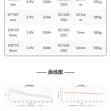
3.8V
16Ah
281g
mm
/25C
m
87*187
5C/10C
10.5m
3.8V
22Ah
389g
mm
/25C
m
105*23
5C/10C
3.8V
20Ah
7mm
380g
0mm
/25C
105*23
5C/10C
3.8V
30Ah
10mm
565g
0mm
/25C
—— 曲线图 ——