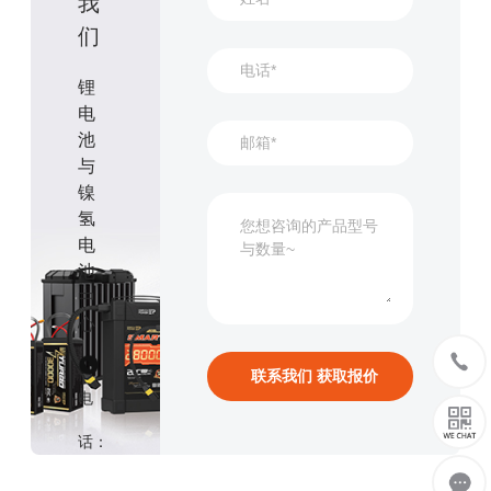
我
们
锂
电
池
与
镍
氢
电
池
中
心
电
话：
176