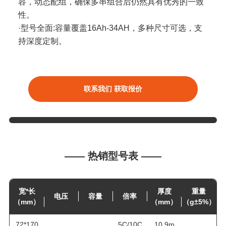
容，动态配组，确保多串组合后仍然具有优秀的一致
性。
·型号全面:容量覆盖16Ah-34AH，多种尺寸可选，支
持深度定制。
联系我们 获取报价
—— 热销型号表 ——
宽*长
厚度
重量
电压
容量
倍率
（mm）
（mm）
（g±5%）
72*170
5C/10C
10.9m